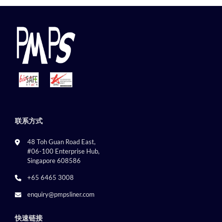
联系方式
48 Toh Guan Road East,
#06-100 Enterprise Hub,
Singapore 608586
+65 6465 3008
enquiry@pmpsliner.com
快速链接